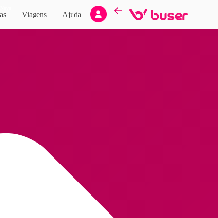
Novo
as
Viagens
Ajuda