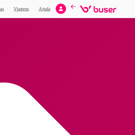
Novo
as
Viagens
Ajuda