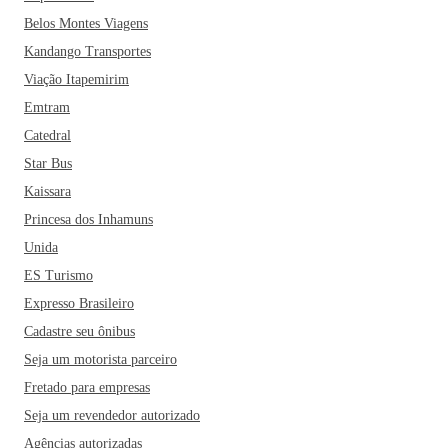
Belos Montes Viagens
Kandango Transportes
Viação Itapemirim
Emtram
Catedral
Star Bus
Kaissara
Princesa dos Inhamuns
Unida
ES Turismo
Expresso Brasileiro
Cadastre seu ônibus
Seja um motorista parceiro
Fretado para empresas
Seja um revendedor autorizado
Agências autorizadas