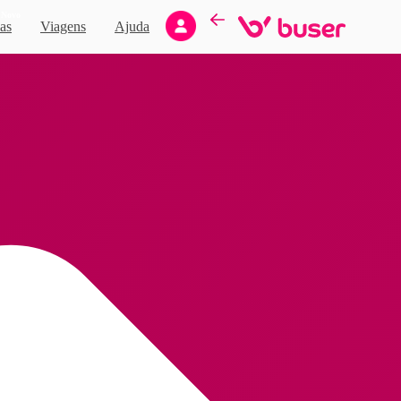
Novo
as
Viagens
Ajuda