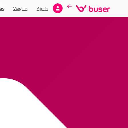
Novo
as
Viagens
Ajuda