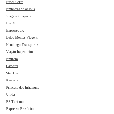
Buser Carro
Empresas de ônibus
Viagens Chapecó
Bus X
Expresso JK
Belos Montes Viagens
Kandango Transportes
Viação Itapemirim
Emtram
Catedral
Star Bus
Kaissara
Princesa dos Inhamuns
Unida
ES Turismo
Expresso Brasileiro