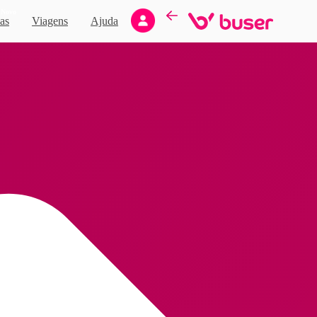
Novo
as
Viagens
Ajuda