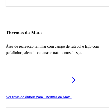
Thermas da Mata
Parque Cemucam
Cidade das Abelhas
Thermas da Mata
Parque Teresa Maia
Área de recreação familiar com campo de futebol e lago com
Parque Jequitibá
pedalinhos, além de cabanas e tratamentos de spa.
Vila dos Coelhos
Santuário Ecológico Rancho dos Gnomos
Animália Park
Tik Tak Diversão
Ver rotas de ônibus para Thermas da Mata