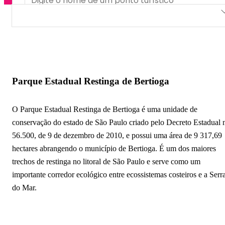
Parque Estadual Restinga de Bertioga
Parque das Neblinas
Parque Tupy
Parque Estadual Restinga de Bertioga
Reserva Natural Sesc Bertioga
O Parque Estadual Restinga de Bertioga é uma unidade de
Parque dos Tupiniquins
conservação do estado de São Paulo criado pelo Decreto Estadual 
56.500, de 9 de dezembro de 2010, e possui uma área de 9 317,69
hectares abrangendo o município de Bertioga. É um dos maiores
trechos de restinga no litoral de São Paulo e serve como um
importante corredor ecológico entre ecossistemas costeiros e a Serr
do Mar.