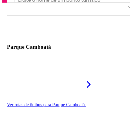
Parque Camboatá
Parcão Municipal de Triunfo
Estação Ambiental Braskem
Parque Camboatá
Balneário dos Coqueiros
Ver rotas de ônibus para Parque Camboatá