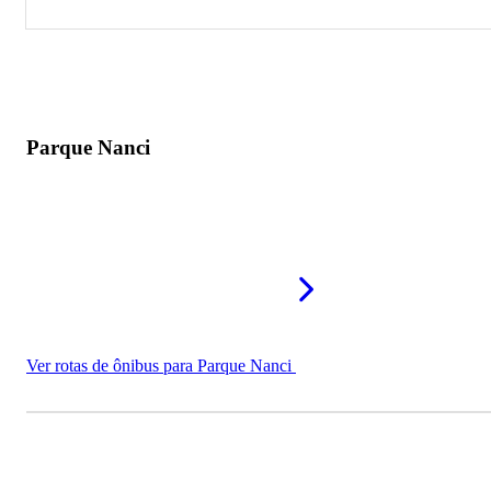
Parque Nanci
Orquidário Imperial
Center Play Park
Parque Nanci
Ver rotas de ônibus para Parque Nanci