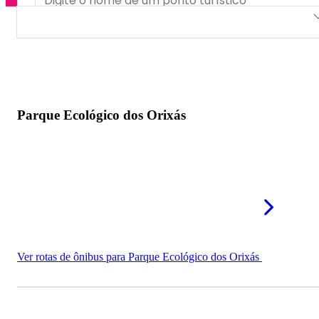
Parque Ecológico dos Orixás
Aqua Park Piabetá
Clube dos Subtenentes e Sargentos do Exército
Parque Ecológico dos Orixás
Parque Natural Municipal Barão de Mauá
Reserva Floresta do Pico
Sede Campestre
Ver rotas de ônibus para Parque Ecológico dos Orixás