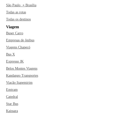
São Paulo ➝ Brasília
Todas as rotas
Todas os destinos
Viagem
Buser Carro
Empresas de ônibus
Viagens Chapecó
Bus X
Expresso JK
Belos Montes Viagens
Kandango Transportes
Viação Itapemirim
Emtram
Catedral
Star Bus
Kaissara