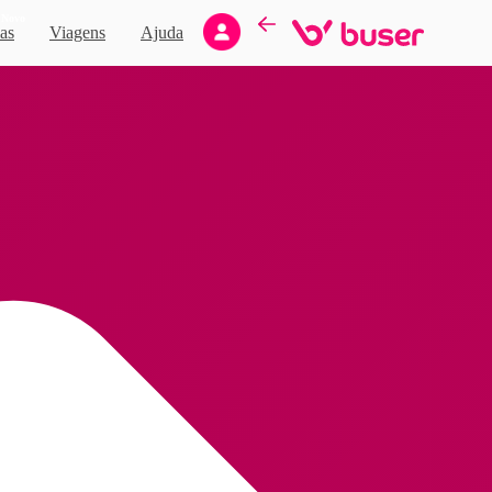
Novo
as
Viagens
Ajuda