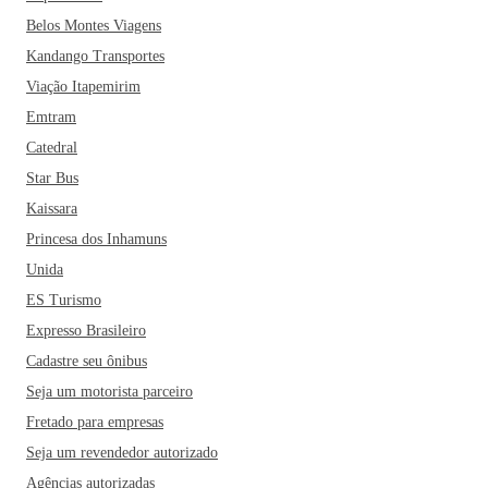
Belos Montes Viagens
Kandango Transportes
Viação Itapemirim
Emtram
Catedral
Star Bus
Kaissara
Princesa dos Inhamuns
Unida
ES Turismo
Expresso Brasileiro
Cadastre seu ônibus
Seja um motorista parceiro
Fretado para empresas
Seja um revendedor autorizado
Agências autorizadas