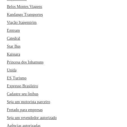
Belos Montes Viagens
Kandango Transportes
Viação Itapemirim
Emtram
Catedral
Star Bus
Kaissara
Princesa dos Inhamuns
Unida
ES Turismo
Expresso Brasileiro
Cadastre seu ônibus
Seja um motorista parceiro
Fretado para empresas
Seja um revendedor autorizado
Agências autorizadas