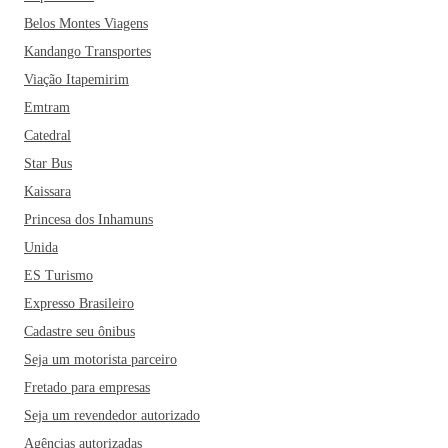
Belos Montes Viagens
Kandango Transportes
Viação Itapemirim
Emtram
Catedral
Star Bus
Kaissara
Princesa dos Inhamuns
Unida
ES Turismo
Expresso Brasileiro
Cadastre seu ônibus
Seja um motorista parceiro
Fretado para empresas
Seja um revendedor autorizado
Agências autorizadas