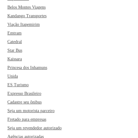
Belos Montes Viagens
Kandango Transportes
Viação Itapemirim
Emtram
Catedral
Star Bus
Kaissara
Princesa dos Inhamuns
Unida
ES Turismo
Expresso Brasileiro
Cadastre seu ônibus
Seja um motorista parceiro
Fretado para empresas
Seja um revendedor autorizado
Agências autorizadas