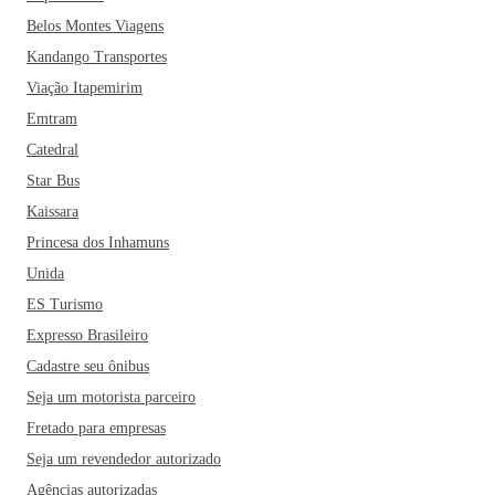
Belos Montes Viagens
Kandango Transportes
Viação Itapemirim
Emtram
Catedral
Star Bus
Kaissara
Princesa dos Inhamuns
Unida
ES Turismo
Expresso Brasileiro
Cadastre seu ônibus
Seja um motorista parceiro
Fretado para empresas
Seja um revendedor autorizado
Agências autorizadas