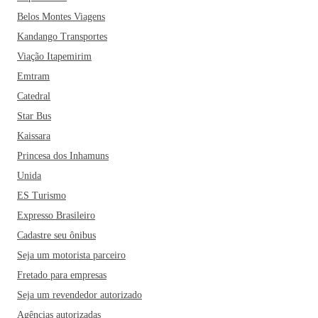
Belos Montes Viagens
Kandango Transportes
Viação Itapemirim
Emtram
Catedral
Star Bus
Kaissara
Princesa dos Inhamuns
Unida
ES Turismo
Expresso Brasileiro
Cadastre seu ônibus
Seja um motorista parceiro
Fretado para empresas
Seja um revendedor autorizado
Agências autorizadas