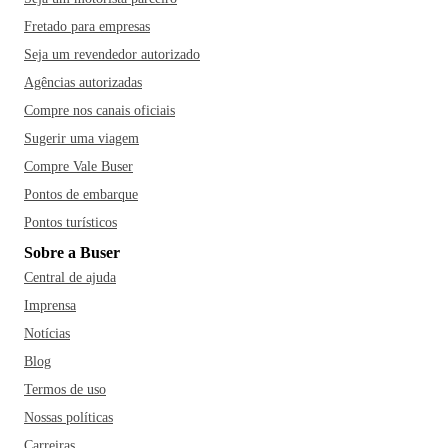
Fretado para empresas
Seja um revendedor autorizado
Agências autorizadas
Compre nos canais oficiais
Sugerir uma viagem
Compre Vale Buser
Pontos de embarque
Pontos turísticos
Sobre a Buser
Central de ajuda
Imprensa
Notícias
Blog
Termos de uso
Nossas políticas
Carreiras