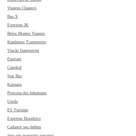
Viagens Chapecó
Bus X
Expresso JK
Belos Montes Viagens
Kandango Transportes
Viação Itapemirim
Emtram
Catedral
Star Bus
Kaissara
Princesa dos Inhamuns
Unida
ES Turismo
Expresso Brasileiro
Cadastre seu ônibus
Seja um motorista parceiro