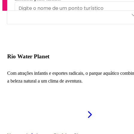
Rio Water Planet
Megaville Clube Guaratiba
Piscina do Mikita
Rio Water Planet
Aquadventure Park
Com atrações infantis e esportes radicais, o parque aquático combi
Fazendinha Splash Park
a beleza natural a um clima de aventura.
Megaville Clube Itaboraí
Sítio H²O Field
Cidade das Crianças Leonel Brizola
Aqua Park Piabetá