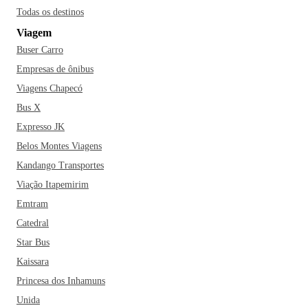
Todas os destinos
Viagem
Buser Carro
Empresas de ônibus
Viagens Chapecó
Bus X
Expresso JK
Belos Montes Viagens
Kandango Transportes
Viação Itapemirim
Emtram
Catedral
Star Bus
Kaissara
Princesa dos Inhamuns
Unida