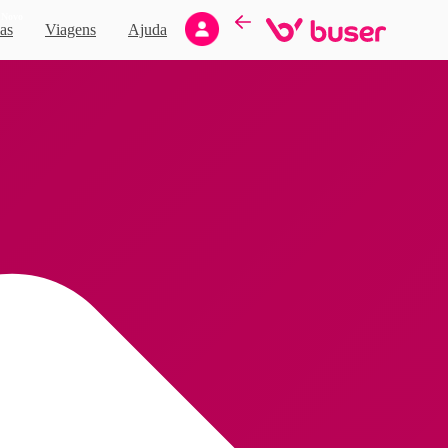
Novo
as
Viagens
Ajuda