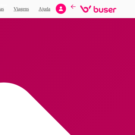
Novo
as
Viagens
Ajuda