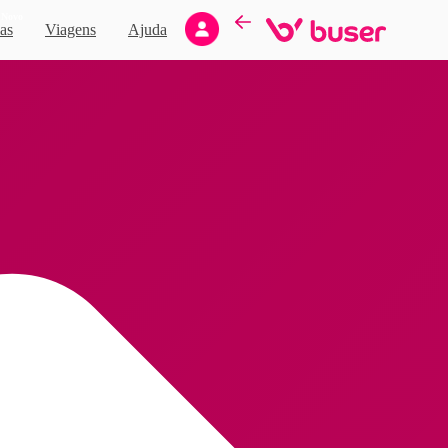
Novo
as
Viagens
Ajuda