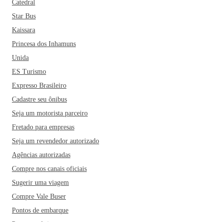
Catedral
Star Bus
Kaissara
Princesa dos Inhamuns
Unida
ES Turismo
Expresso Brasileiro
Cadastre seu ônibus
Seja um motorista parceiro
Fretado para empresas
Seja um revendedor autorizado
Agências autorizadas
Compre nos canais oficiais
Sugerir uma viagem
Compre Vale Buser
Pontos de embarque