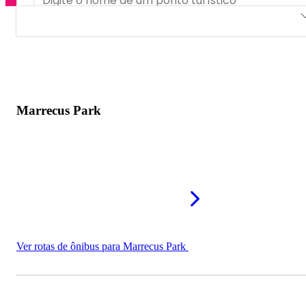
Marrecus Park
Parque da Cidade de Tauá
Parque de Exposição Pedro Alexandrino Feitosa
Marrecus Park
Ver rotas de ônibus para Marrecus Park