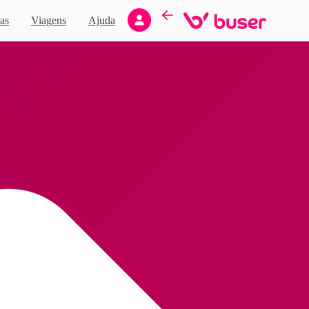
Novo
as
Viagens
Ajuda