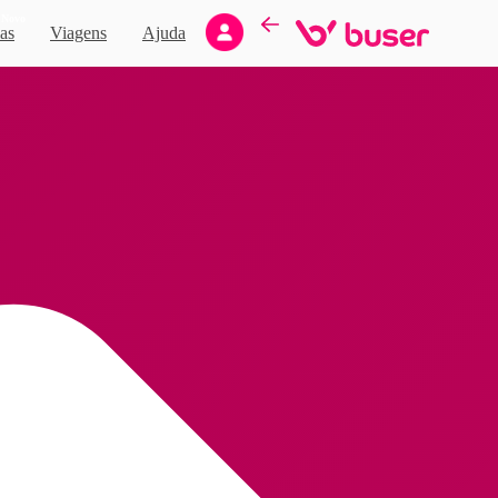
Novo
as
Viagens
Ajuda