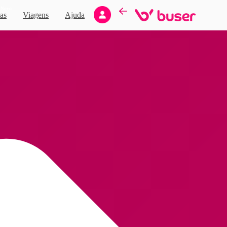
Novo
as
Viagens
Ajuda