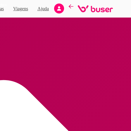
Novo
as
Viagens
Ajuda