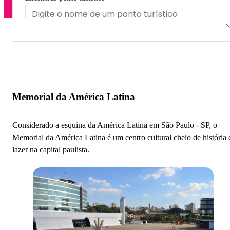
Memorial da América Latina
Memorial da Devoção Nossa Senhora Aparecida
Memorial da Resistência de São Paulo
Memorial da América Latina
Memorial Aeroespacial Brasileiro
Considerado a esquina da América Latina em São Paulo - SP, o
Memorial das Conquistas
Memorial da América Latina é um centro cultural cheio de história 
lazer na capital paulista.
Memorial do Rio Tietê
Memorial da Inclusão
Memorial Origens de Guararema
Memorial Sakai do Embu