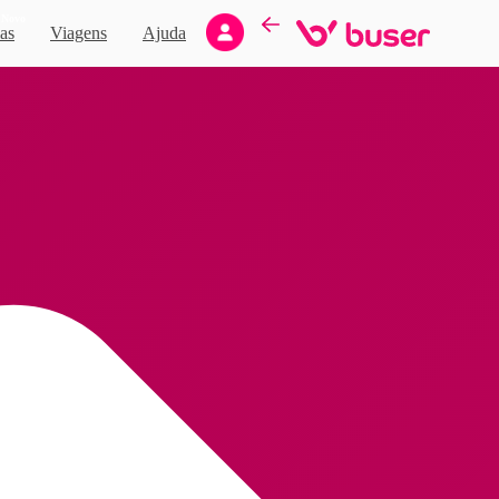
Novo
as
Viagens
Ajuda