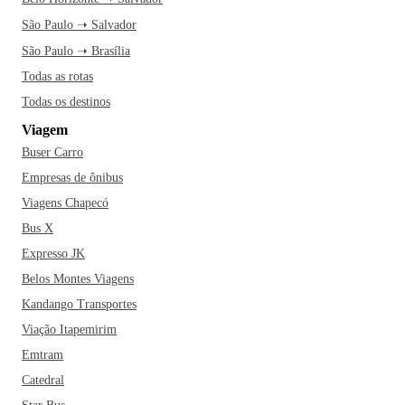
São Paulo ➝ Salvador
São Paulo ➝ Brasília
Todas as rotas
Todas os destinos
Viagem
Buser Carro
Empresas de ônibus
Viagens Chapecó
Bus X
Expresso JK
Belos Montes Viagens
Kandango Transportes
Viação Itapemirim
Emtram
Catedral