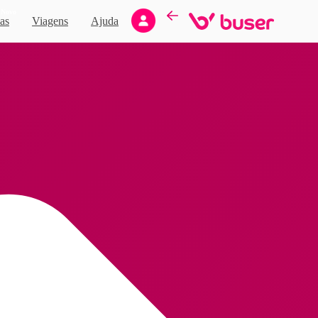
Novo
as
Viagens
Ajuda