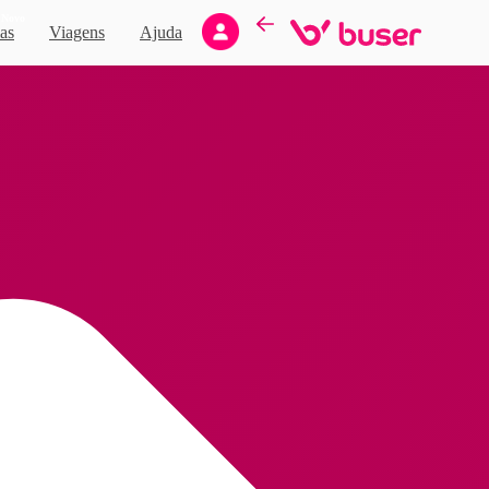
Novo
as
Viagens
Ajuda