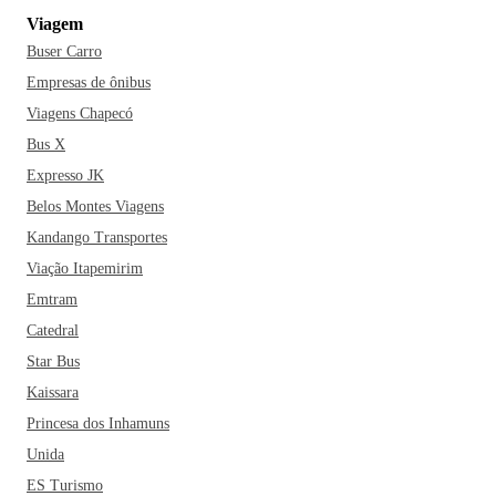
Viagem
Buser Carro
Empresas de ônibus
Viagens Chapecó
Bus X
Expresso JK
Belos Montes Viagens
Kandango Transportes
Viação Itapemirim
Emtram
Catedral
Star Bus
Kaissara
Princesa dos Inhamuns
Unida
ES Turismo