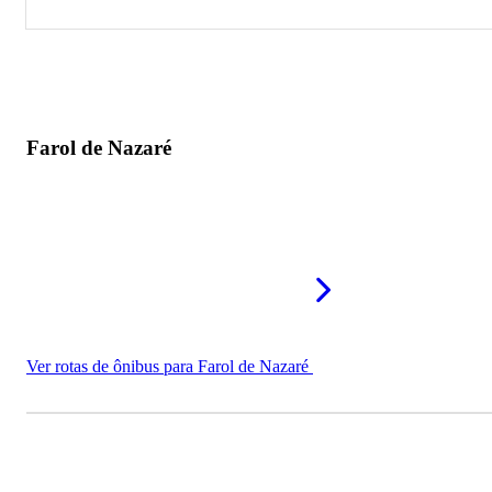
Farol de Nazaré
Farol de Olinda
Farol da Lua Cheia
Farol de Nazaré
Farol de Porto de Galinhas
Farol de Santa Helena
Ver rotas de ônibus para Farol de Nazaré