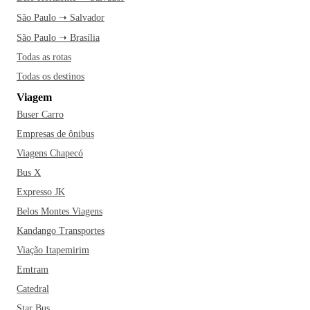
São Paulo ➝ Salvador
São Paulo ➝ Brasília
Todas as rotas
Todas os destinos
Viagem
Buser Carro
Empresas de ônibus
Viagens Chapecó
Bus X
Expresso JK
Belos Montes Viagens
Kandango Transportes
Viação Itapemirim
Emtram
Catedral
Star Bus