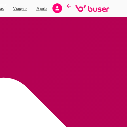
Novo
as
Viagens
Ajuda