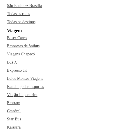
São Paulo ➝ Brasília
Todas as rotas
Todas os destinos
Viagem
Buser Carro
Empresas de ônibus
Viagens Chapecó
Bus X
Expresso JK
Belos Montes Viagens
Kandango Transportes
Viação Itapemirim
Emtram
Catedral
Star Bus
Kaissara