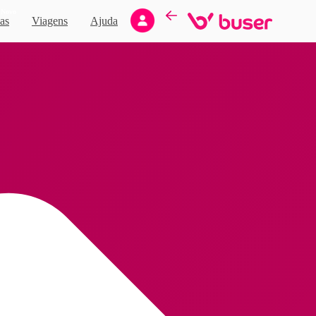
Novo
as
Viagens
Ajuda