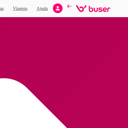
Novo
as
Viagens
Ajuda