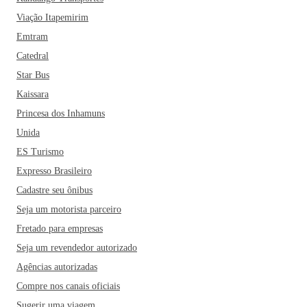
Viação Itapemirim
Emtram
Catedral
Star Bus
Kaissara
Princesa dos Inhamuns
Unida
ES Turismo
Expresso Brasileiro
Cadastre seu ônibus
Seja um motorista parceiro
Fretado para empresas
Seja um revendedor autorizado
Agências autorizadas
Compre nos canais oficiais
Sugerir uma viagem