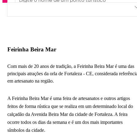
Feirinha Beira Mar
CEASA de Maracanaú
Feira Center Maracanaú
Feirinha Beira Mar
Feira da Praça Pública
Com mais de 20 anos de tradição, a Feirinha Beira Mar é uma das
Feira José Avelino
principais atrações da orla de Fortaleza - CE, considerada referênci
em artesanato na região.
Feira de Artesanatos de Tianguá
Feira do CEASA Tianguá
A Feirinha Beira Mar é uma feira de artesanatos e outros artigos
feitos de forma rústica que se realiza em um determinado local do
Feira da Catedral
calçadão da Avenida Beira Mar da cidade de Fortaleza. A feira
Feira de Artesanato de Morro Branco
ocorre todos os dias da semana e é um dos mais importantes
símbolos da cidade.
Feira de São Benedito