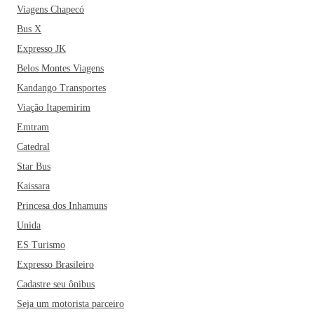
Viagens Chapecó
Bus X
Expresso JK
Belos Montes Viagens
Kandango Transportes
Viação Itapemirim
Emtram
Catedral
Star Bus
Kaissara
Princesa dos Inhamuns
Unida
ES Turismo
Expresso Brasileiro
Cadastre seu ônibus
Seja um motorista parceiro