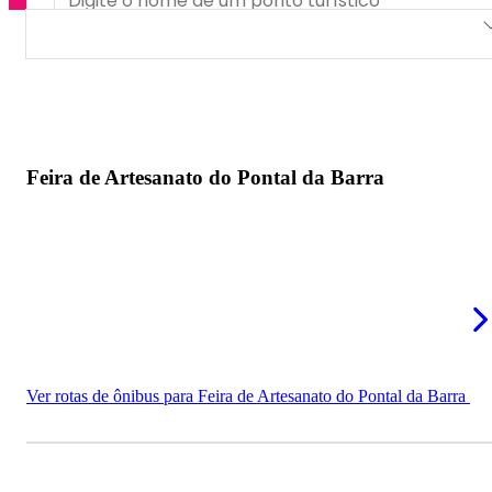
Feira de Artesanato do Pontal da Barra
Feirinha de Artesanato da Pajuçara
Feirinha do Tabuleiro
Feira de Artesanato do Pontal da Barra
Feirinha Livre do Benedito Bentes
Feira Municipal de Rio Largo
Feirinha do Village
Ver rotas de ônibus para Feira de Artesanato do Pontal da Barra