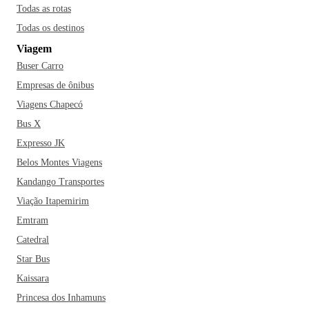
Todas as rotas
Todas os destinos
Viagem
Buser Carro
Empresas de ônibus
Viagens Chapecó
Bus X
Expresso JK
Belos Montes Viagens
Kandango Transportes
Viação Itapemirim
Emtram
Catedral
Star Bus
Kaissara
Princesa dos Inhamuns