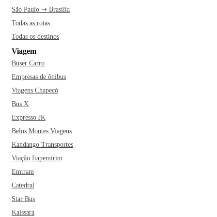
São Paulo ➝ Brasília
Todas as rotas
Todas os destinos
Viagem
Buser Carro
Empresas de ônibus
Viagens Chapecó
Bus X
Expresso JK
Belos Montes Viagens
Kandango Transportes
Viação Itapemirim
Emtram
Catedral
Star Bus
Kaissara