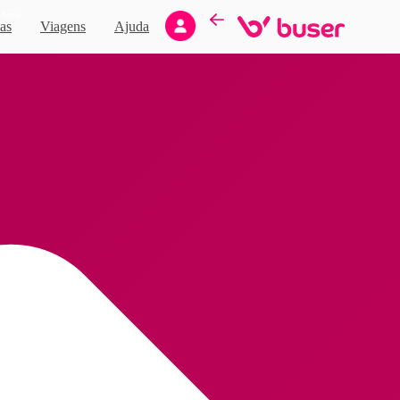
Novo
as
Viagens
Ajuda