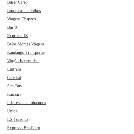
Buser Carro
Empresas de ônibus
Viagens Chapecó
Bus X
Expresso JK
Belos Montes Viagens
Kandango Transportes
Viação Itapemirim
Emtram
Catedral
Star Bus
Kaissara
Princesa dos Inhamuns
Unida
ES Turismo
Expresso Brasileiro