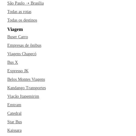
São Paulo ➝ Brasília
Todas as rotas
Todas os destinos
Viagem
Buser Carro
Empresas de ônibus
Viagens Chapecó
Bus X
Expresso JK
Belos Montes Viagens
Kandango Transportes
Viação Itapemirim
Emtram
Catedral
Star Bus
Kaissara