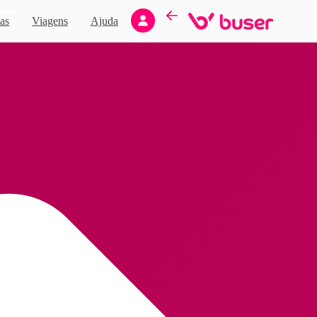
Novo
as
Viagens
Ajuda